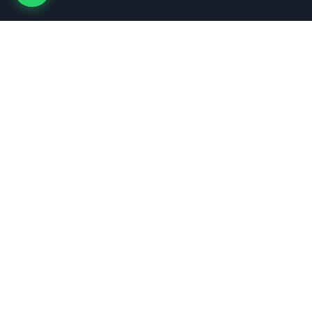
Nuestros Servicios
Soluciones tecnológicas integrales diseñadas para
impulsar el crecimiento de su negocio
Respaldos/Backups
Soluciones completas de respaldo y