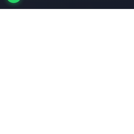
Nuestros Servicios
Soluciones tecnológicas integrales diseñadas para
impulsar el crecimiento de su negocio
Respaldos/Backups
Soluciones completas de respaldo y